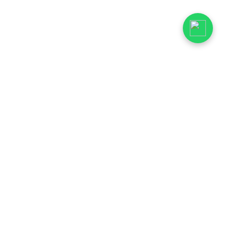
INFORMACIÓN
Preguntas frecuentes
Envíos
Cambios y devoluciones
Quiénes somos
Contacto
Aviso legal
Política de privacidad
Condiciones de venta